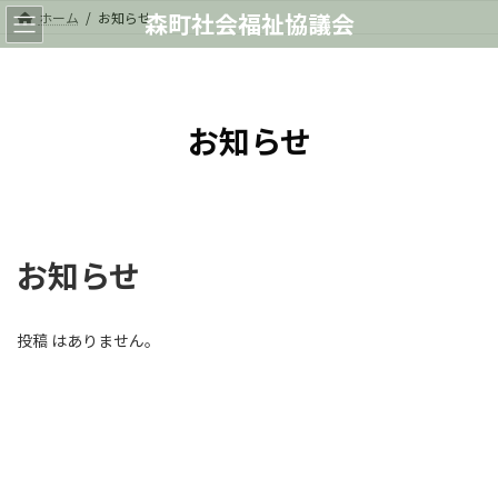
コ
ナ
森町社会福祉協議会
ホーム
お知らせ
ン
ビ
テ
ゲ
ン
ー
ツ
シ
へ
ョ
お知らせ
ス
ン
キ
に
ッ
移
プ
動
お知らせ
投稿 はありません。